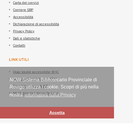
Carta dei servizi
Corriere SBP
Accessibilità
Dichiarazione di accessibilità
Privacy Policy
Dati e statistiche
Contatti
LINK UTILI
Opac locale accessibile W3C
NOW Sistema Bibliotecario Provinciale di
Opac Nazionale Indice SBN
Rovigo utilizza i cookie. Scopri di più nella
Periodici italiani ACNP
MLOL Media Library On Line
nostra
informativa sulla Privacy
Accetta
Sistema Bibliotecario Provinciale di Rovigo - ©
Nexus IT
2021-2026 -
Tutti i diritti riservati