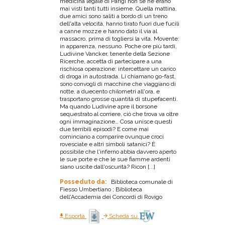
medicina legale di Parigi non se ne erano
mai visti tanti tutti insieme. Quella mattina,
due amici sono saliti a bordo di un treno
dell'alta velocità, hanno tirato fuori due fucili
a canne mozze e hanno dato il via al
massacro, prima di togliersi la vita. Movente:
in apparenza, nessuno. Poche ore più tardi,
Ludivine Vancker, tenente della Sezione
Ricerche, accetta di partecipare a una
rischiosa operazione: intercettare un carico
di droga in autostrada. Li chiamano go-fast,
sono convogli di macchine che viaggiano di
notte, a duecento chilometri all'ora, e
trasportano grosse quantità di stupefacenti.
Ma quando Ludivine apre il borsone
sequestrato al corriere, ciò che trova va oltre
ogni immaginazione… Cosa unisce questi
due terribili episodi? E come mai
cominciano a comparire ovunque croci
rovesciate e altri simboli satanici? È
possibile che l'inferno abbia davvero aperto
le sue porte e che le sue fiamme ardenti
siano uscite dall'oscurità? Ricon [...]
Posseduto da:
Biblioteca comunale di
Fiesso Umbertiano ; Biblioteca
dell'Accademia dei Concordi di Rovigo
Esporta
Scheda su