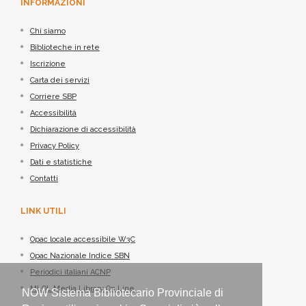
INFORMAZIONI
Chi siamo
Biblioteche in rete
Iscrizione
Carta dei servizi
Corriere SBP
Accessibilità
Dichiarazione di accessibilità
Privacy Policy
Dati e statistiche
Contatti
LINK UTILI
Opac locale accessibile W3C
Opac Nazionale Indice SBN
Periodici italiani ACNP
MLOL Media Library On Line
NOW Sistema Bibliotecario Provinciale di