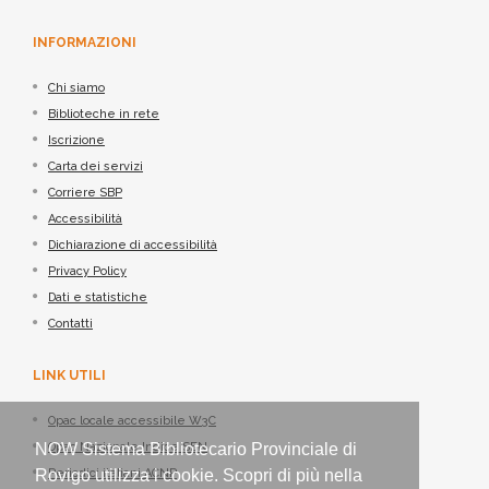
INFORMAZIONI
Chi siamo
Biblioteche in rete
Iscrizione
Carta dei servizi
Corriere SBP
Accessibilità
Dichiarazione di accessibilità
Privacy Policy
Dati e statistiche
Contatti
LINK UTILI
Opac locale accessibile W3C
NOW Sistema Bibliotecario Provinciale di
Opac Nazionale Indice SBN
Rovigo utilizza i cookie. Scopri di più nella
Periodici italiani ACNP