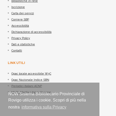
Biblioteche in rete
Iscrizione
Carta dei servizi
Corriere SBP
Accessibilità
Dichiarazione di accessibilità
Privacy Policy
Dati e statistiche
Contatti
LINK UTILI
Opac locale accessibile W3C
Opac Nazionale Indice SBN
Periodici italiani ACNP
MLOL Media Library On Line
NOW Sistema Bibliotecario Provinciale di
Rovigo utilizza i cookie. Scopri di più nella
nostra
informativa sulla Privacy