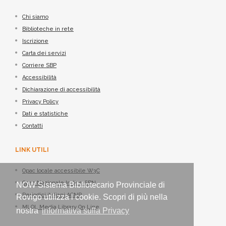
Chi siamo
Biblioteche in rete
Iscrizione
Carta dei servizi
Corriere SBP
Accessibilità
Dichiarazione di accessibilità
Privacy Policy
Dati e statistiche
Contatti
LINK UTILI
Opac locale accessibile W3C
Opac Nazionale Indice SBN
NOW Sistema Bibliotecario Provinciale di
Periodici italiani ACNP
Rovigo utilizza i cookie. Scopri di più nella
MLOL Media Library On Line
nostra
informativa sulla Privacy