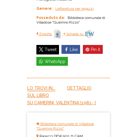
Genere:
Letteratura per ragazzi
Posseduto da:
Biblioteca comunale di
Villadose "Guerrino Rizzo"
Esporta
Scheda su
Like
Pin it
Tweet
WhatsApp
LO TROVI IN...
DETTAGLIO
SUL LIBRO
SU CAMERINI, VALENTINA [1981- ]
Biblioteca comunale di Villadose
"Guerrino Rizzo"
Ragazzi DEW.920.71 CAM