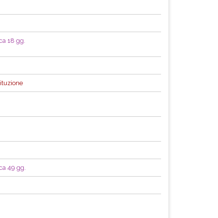
ca 18 gg.
tituzione
rca 49 gg.