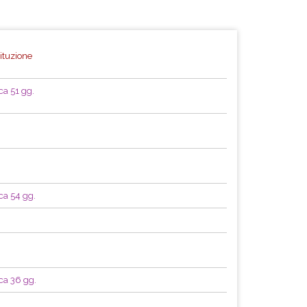
tituzione
ca 51 gg.
ca 54 gg.
rca 36 gg.