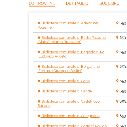
LO TROVI IN...
DETTAGLIO
SUL LIBRO
Biblioteca comunale di Ariano nel
853
Polesine
Biblioteca comunale di Badia Polesine
853
"Gian Girolamo Bronziero"
Biblioteca comunale di Bagnolo di Po
853
"Ludovico Ariosto"
Biblioteca comunale di Bergantino
853
"Fermo e Giuseppe Bellini"
Biblioteca comunale di Calto
853
Biblioteca comunale di Canda
853
Biblioteca comunale di Castelnovo
853
Bariano
Biblioteca comunale di Ceregnano
853
Biblioteca comunale di Costa di Rovigo
853