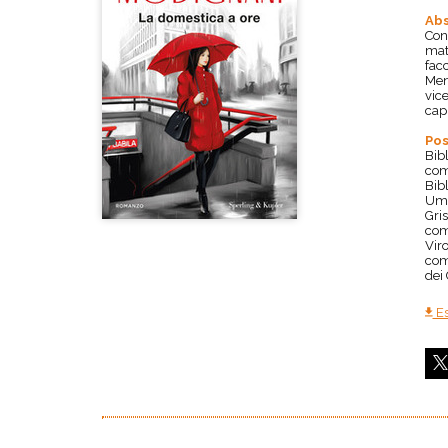
Abs
Con
mat
facc
Ment
vice
capi
Pos
Bib
com
Bib
Umb
Gris
com
Viro
com
dei
Es