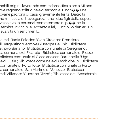
nobili origini, lavorando come domestica a ore a Milano.
 dove regnano solitudine e disarmonia. Finch�� una
ovane padrona di casa, gravemente ferita. Dietro la
che minaccia di travolgere anche i due figli della coppia.
ritrova coinvolta personalmente sempre di pi�� nella
sembra invincibile. Accanto a lei, Duccio Soldanieri, un
sua vita un sentimen [...]
le di Badia Polesine "Gian Girolamo Bronziero" ;
i Bergantino "Fermo e Giuseppe Bellini" ; Biblioteca
elnovo Bariano ; Biblioteca comunale di Ceregnano ;
ca comunale di Ficarolo ; Biblioteca comunale di Fiesso
Biblioteca comunale di Giacciano con Baruchella "Ugo
le di Lusia ; Biblioteca comunale di Occhiobello ; Biblioteca
 comunale di Porto Tolle ; Biblioteca comunale di Porto
eca comunale di San Martino di Venezze ; Biblioteca
 di Villadose "Guerrino Rizzo" ; Biblioteca dell'Accademia