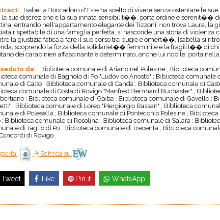
tract:
Isabella Boccadoro d'Este ha scelto di vivere senza ostentare le sue 
 la sua discrezione e la sua innata sensibilit��, porta ordine e serenit��
tina, entrando nell'appartamento elegante dei Tizzoni, non trova Laura, la gi
iata rispettabile di una famiglia perfetta, si nasconde una storia di violenza 
re la giustizia fatica a fare il suo corso tra bugie e omert��, Isabella si 
nda, scoprendo la forza della solidariet�� femminile e la fragilit�� di chi 
tano dei carabinieri affascinante e determinato, anche lui nobile, porta nella 
seduto da:
Biblioteca comunale di Ariano nel Polesine ; Biblioteca comuna
lioteca comunale di Bagnolo di Po "Ludovico Ariosto" ; Biblioteca comunale d
unale di Calto ; Biblioteca comunale di Canda ; Biblioteca comunale di Cast
lioteca comunale di Costa di Rovigo "Manfred Bernhard Buchaster" ; Bibliote
ertiano ; Biblioteca comunale di Gaiba ; Biblioteca comunale di Gavello ; 
etti" ; Biblioteca comunale di Loreo "Piergiorgio Bassan" ; Biblioteca comuna
unale di Polesella ; Biblioteca comunale di Pontecchio Polesine ; Biblioteca
 ; Biblioteca comunale di Rosolina ; Biblioteca comunale di Salara ; Bibliot
unale di Taglio di Po ; Biblioteca comunale di Trecenta ; Biblioteca comunale
 Concordi di Rovigo
porta
Scheda su
Like
Pin it
WhatsApp
Tweet