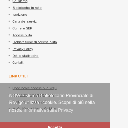
Chi siamo
Biblioteche in rete
Iscrizione
Carta dei servizi
Corriere SBP
Accessibilità
Dichiarazione di accessibilità
Privacy Policy
Dati e statistiche
Contatti
LINK UTILI
Opac locale accessibile W3C
NOW Sistema Bibliotecario Provinciale di
Opac Nazionale Indice SBN
Rovigo utilizza i cookie. Scopri di più nella
Periodici italiani ACNP
MLOL Media Library On Line
nostra
informativa sulla Privacy
Accetta