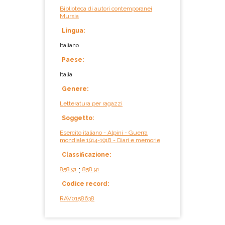
Biblioteca di autori contemporanei
Mursia
Lingua:
Italiano
Paese:
Italia
Genere:
Letteratura per ragazzi
Soggetto:
Esercito italiano - Alpini - Guerra
mondiale 1914-1918 - Diari e memorie
Classificazione:
858.91
;
858.91
Codice record:
RAV0158638