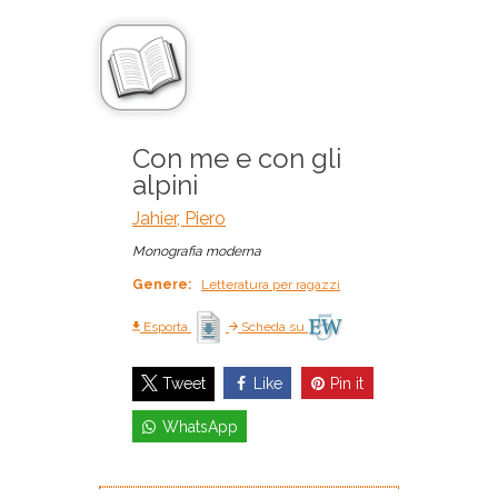
Con me e con gli
alpini
Jahier, Piero
Monografia moderna
Genere:
Letteratura per ragazzi
Esporta
Scheda su
Like
Pin it
Tweet
WhatsApp