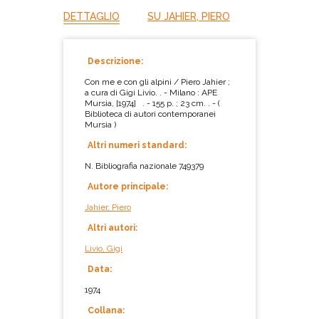
DETTAGLIO
SU JAHIER, PIERO
Descrizione:
Con me e con gli alpini / Piero Jahier ;
a cura di Gigi Livio. . - Milano : APE
Mursia, [1974] . - 155 p. ; 23 cm. . - (
Biblioteca di autori contemporanei
Mursia )
Altri numeri standard:
N. Bibliografia nazionale 749379
Autore principale:
Jahier, Piero
Altri autori:
Livio, Gigi
Data:
1974
Collana: