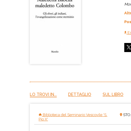
Mon
Alt
Pos
Es
LO TROVI IN...
DETTAGLIO
SUL LIBRO
Biblioteca del Seminario Vescovile 'S.
STO.
Pio X'