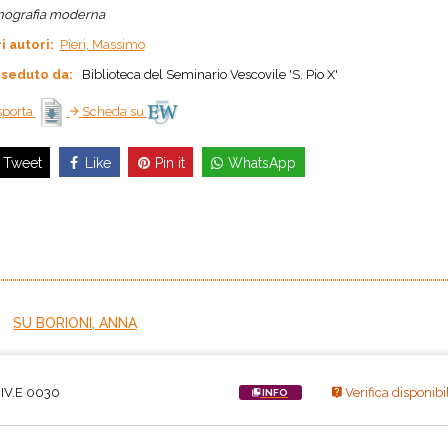
ografia moderna
ri autori:
Pieri, Massimo
seduto da:
Biblioteca del Seminario Vescovile 'S. Pio X'
porta
Scheda su
Like
Pin it
WhatsApp
Tweet
SU BORIONI, ANNA
IV.E 0030
Verifica disponibil
INFO