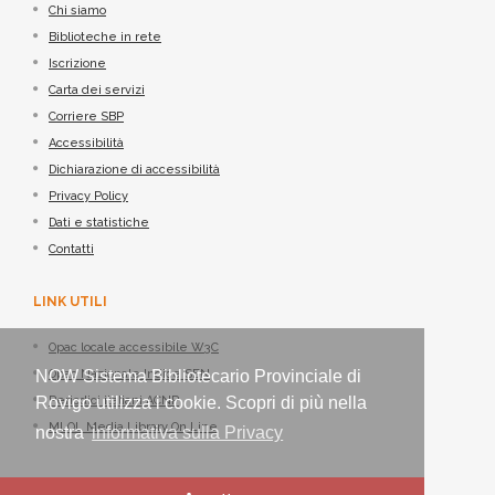
Chi siamo
Biblioteche in rete
Iscrizione
Carta dei servizi
Corriere SBP
Accessibilità
Dichiarazione di accessibilità
Privacy Policy
Dati e statistiche
Contatti
LINK UTILI
Opac locale accessibile W3C
NOW Sistema Bibliotecario Provinciale di
Opac Nazionale Indice SBN
Rovigo utilizza i cookie. Scopri di più nella
Periodici italiani ACNP
MLOL Media Library On Line
nostra
informativa sulla Privacy