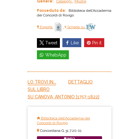
Genere:
Cataloghi
;
Mostre
Posseduto da:
Biblioteca dell'Accademia
dei Concordi di Rovigo
Esporta
Scheda su
Like
Pin it
Tweet
WhatsApp
LO TROVI IN...
DETTAGLIO
SUL LIBRO
SU CANOVA, ANTONIO [1757-1822]
Biblioteca dell'Accademia dei
Concordi di Rovigo
Concordiana G.31.7.20 01
INFO