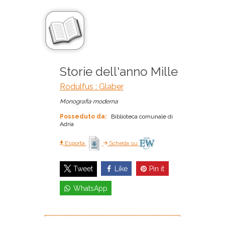
Storie dell'anno Mille
Rodulfus : Glaber
Monografia moderna
Posseduto da:
Biblioteca comunale di
Adria
Esporta
Scheda su
Like
Pin it
Tweet
WhatsApp