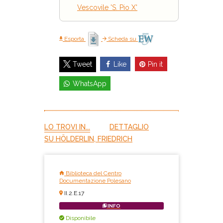
Vescovile 'S. Pio X'
Esporta
Scheda su
Like
Pin it
Tweet
WhatsApp
LO TROVI IN...
DETTAGLIO
SU HÖLDERLIN, FRIEDRICH
Biblioteca del Centro
Documentazione Polesano
II.2.E.17
INFO
Disponibile