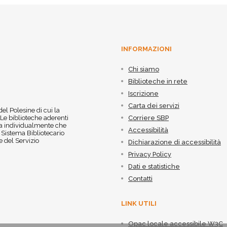
INFORMAZIONI
Chi siamo
Biblioteche in rete
Iscrizione
Carta dei servizi
 del Polesine di cui la
 Le biblioteche aderenti
Corriere SBP
 sia individualmente che
Accessibilità
l Sistema Bibliotecario
 del Servizio
Dichiarazione di accessibilità
Privacy Policy
Dati e statistiche
Contatti
LINK UTILI
Opac locale accessibile W3C