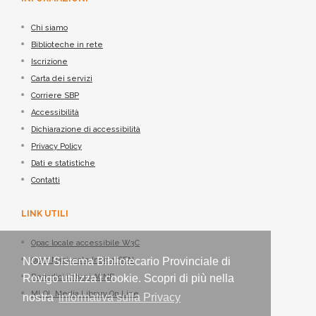
Chi siamo
Biblioteche in rete
Iscrizione
Carta dei servizi
Corriere SBP
Accessibilità
Dichiarazione di accessibilità
Privacy Policy
Dati e statistiche
Contatti
LINK UTILI
Opac locale accessibile W3C
NOW Sistema Bibliotecario Provinciale di
Opac Nazionale Indice SBN
Rovigo utilizza i cookie. Scopri di più nella
Periodici italiani ACNP
MLOL Media Library On Line
nostra
informativa sulla Privacy