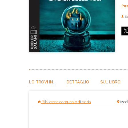
Pos
Es
LO TROVI IN...
DETTAGLIO
SUL LIBRO
Biblioteca comunale di Adria
Medi