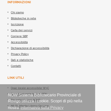
INFORMAZIONI
Chi siamo
Biblioteche in rete
Iscrizione
Carta dei servizi
Corriere SBP
Accessibilità
Dichiarazione di accessibilità
Privacy Policy
Dati e statistiche
Contatti
LINK UTILI
Opac locale accessibile W3C
Opac Nazionale Indice SBN
NOW Sistema Bibliotecario Provinciale di
Periodici italiani ACNP
Rovigo utilizza i cookie. Scopri di più nella
MLOL Media Library On Line
nostra
informativa sulla Privacy