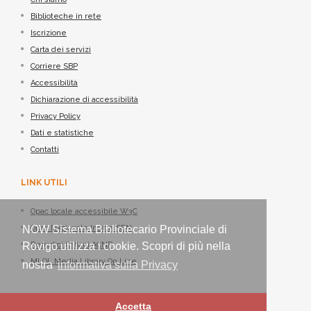
Biblioteche in rete
Iscrizione
Carta dei servizi
Corriere SBP
Accessibilità
Dichiarazione di accessibilità
Privacy Policy
Dati e statistiche
Contatti
LINK UTILI
Opac locale accessibile W3C
NOW Sistema Bibliotecario Provinciale di
Opac Nazionale Indice SBN
Rovigo utilizza i cookie. Scopri di più nella
Periodici italiani ACNP
MLOL Media Library On Line
nostra
informativa sulla Privacy
Accetta