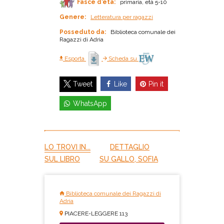
Fasce d'età:
primaria, età 5-10
Genere:
Letteratura per ragazzi
Posseduto da:
Biblioteca comunale dei
Ragazzi di Adria
Esporta
Scheda su
Like
Pin it
Tweet
WhatsApp
LO TROVI IN...
DETTAGLIO
SUL LIBRO
SU GALLO, SOFIA
Biblioteca comunale dei Ragazzi di
Adria
PIACERE-LEGGERE 113