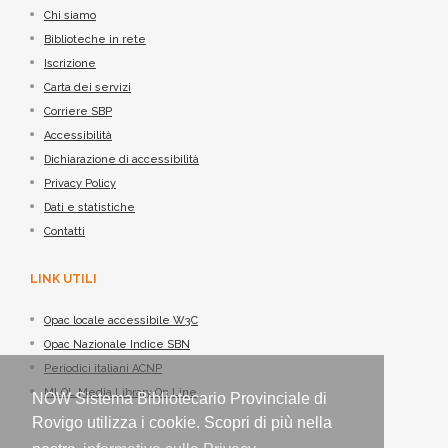
Chi siamo
Biblioteche in rete
Iscrizione
Carta dei servizi
Corriere SBP
Accessibilità
Dichiarazione di accessibilità
Privacy Policy
Dati e statistiche
Contatti
LINK UTILI
Opac locale accessibile W3C
Opac Nazionale Indice SBN
Periodici italiani ACNP
MLOL Media Library On Line
NOW Sistema Bibliotecario Provinciale di
Rovigo utilizza i cookie. Scopri di più nella