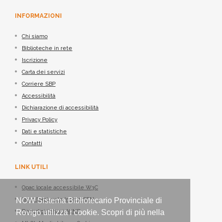
INFORMAZIONI
Chi siamo
Biblioteche in rete
Iscrizione
Carta dei servizi
Corriere SBP
Accessibilità
Dichiarazione di accessibilità
Privacy Policy
Dati e statistiche
Contatti
LINK UTILI
Opac locale accessibile W3C
NOW Sistema Bibliotecario Provinciale di
Opac Nazionale Indice SBN
Rovigo utilizza i cookie. Scopri di più nella
Periodici italiani ACNP