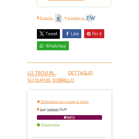
Esporta
Scheda su
Like
Pin it
Tweet
WhatsApp
LO TROVI IN...
DETTAGLIO
SU DUPUIS, DOBRILLO
Biblioteca comunale di Adria
940.545945 DUP
INFO
Disponibile