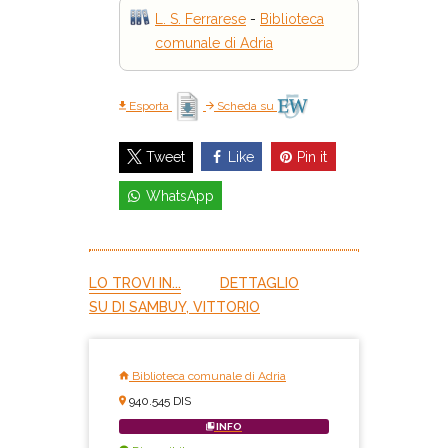
L. S. Ferrarese
-
Biblioteca
comunale di Adria
Esporta
Scheda su
Like
Pin it
Tweet
WhatsApp
LO TROVI IN...
DETTAGLIO
SU DI SAMBUY, VITTORIO
Biblioteca comunale di Adria
940.545 DIS
INFO