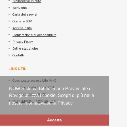
Biblioteche in rete
Iscrizione
Carta dei servizi
Corriere SBP
Accessibilità
Dichiarazione di accessibilità
Privacy Policy
Dati e statistiche
Contatti
LINK UTILI
Opac locale accessibile W3C
Opac Nazionale Indice SBN
NOW Sistema Bibliotecario Provinciale di
Periodici italiani ACNP
Rovigo utilizza i cookie. Scopri di più nella
MLOL Media Library On Line
nostra
informativa sulla Privacy
Accetta