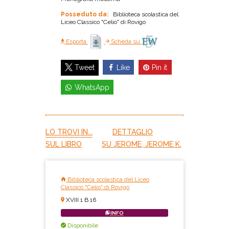
Posseduto da:
Biblioteca scolastica del
Liceo Classico "Celio" di Rovigo
Esporta
Scheda su
Like
Pin it
Tweet
WhatsApp
LO TROVI IN...
DETTAGLIO
SUL LIBRO
SU JEROME, JEROME K.
Biblioteca scolastica del Liceo
Classico "Celio" di Rovigo
XVIII 1 B 16
INFO
Disponibile