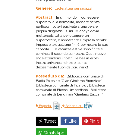
Genere:
Letteratura per ragazzi
Abstract:
In un mondo in cui essere
supereroi è la normalità, nascere senza
particolari poteri equivale a una vera e
propria disgrazia! Izuku Midoriya dovrà
mettercela tutta per ottenere un
superpotere, e nonostante l'impresa sembri
impossibile qualcuno finirà per notare le sue
capacità... Le vacanze estive sono finite e
comincia il secondo semestre. Quali nuove
sfide attendono i nostri Heroes in erba?
Inoltre arrivano anche dei senpai
decisamente fuori dall'ordinario!
Posseduto da:
Biblioteca comunale di
Badia Polesine "Gian Girolamo Bronziero" ;
Biblioteca comunale di Ficarolo ; Biblioteca
comunale di Fiesso Umbertiano ; Biblioteca
comunale di Lendinara "Gaetano Baccari"
Esporta
Scheda su
Like
Pin it
Tweet
WhatsApp