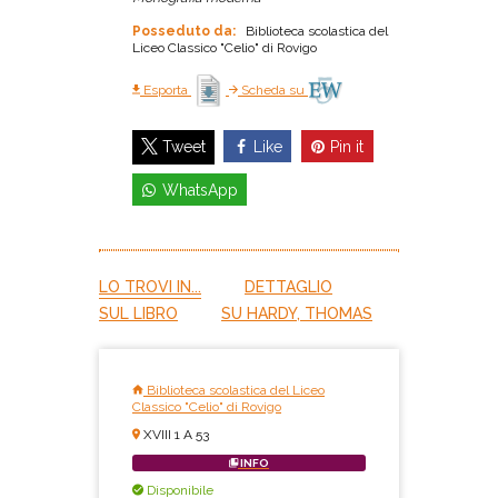
Posseduto da:
Biblioteca scolastica del
Liceo Classico "Celio" di Rovigo
Esporta
Scheda su
Like
Pin it
Tweet
WhatsApp
LO TROVI IN...
DETTAGLIO
SUL LIBRO
SU HARDY, THOMAS
Biblioteca scolastica del Liceo
Classico "Celio" di Rovigo
XVIII 1 A 53
INFO
Disponibile