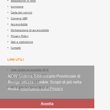
Biblioteche in rete
Iscrizione
Carta dei servizi
Corriere SBP
Accessibilità
Dichiarazione di accessibilità
Privacy Policy
Dati e statistiche
Contatti
LINK UTILI
Opac locale accessibile W3C
NOW Sistema Bibliotecario Provinciale di
Opac Nazionale Indice SBN
Rovigo utilizza i cookie. Scopri di più nella
Periodici italiani ACNP
MLOL Media Library On Line
nostra
informativa sulla Privacy
Accetta