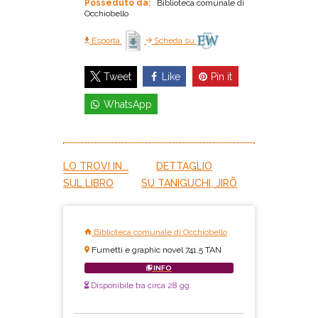
Posseduto da:
Biblioteca comunale di
Occhiobello
Esporta
Scheda su
Like
Pin it
Tweet
WhatsApp
LO TROVI IN...
DETTAGLIO
SUL LIBRO
SU TANIGUCHI, JIRÕ
Biblioteca comunale di Occhiobello
Fumetti e graphic novel 741.5 TAN
INFO
Disponibile tra circa 28 gg.