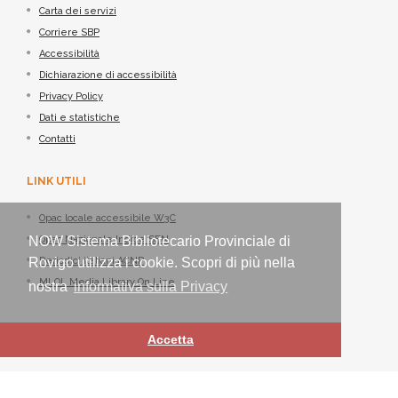
Carta dei servizi
Corriere SBP
Accessibilità
Dichiarazione di accessibilità
Privacy Policy
Dati e statistiche
Contatti
LINK UTILI
Opac locale accessibile W3C
NOW Sistema Bibliotecario Provinciale di
Opac Nazionale Indice SBN
Rovigo utilizza i cookie. Scopri di più nella
Periodici italiani ACNP
MLOL Media Library On Line
nostra
informativa sulla Privacy
Accetta
Sistema Bibliotecario Provinciale di Rovigo - ©
Nexus IT
2021-2026 -