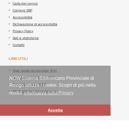
Carta dei servizi
Corriere SBP
Accessibilità
Dichiarazione di accessibilità
Privacy Policy
Dati e statistiche
Contatti
LINK UTILI
Opac locale accessibile W3C
NOW Sistema Bibliotecario Provinciale di
Opac Nazionale Indice SBN
Rovigo utilizza i cookie. Scopri di più nella
Periodici italiani ACNP
MLOL Media Library On Line
nostra
informativa sulla Privacy
Accetta
Sistema Bibliotecario Provinciale di Rovigo - ©
Nexus IT
2021-2026 -