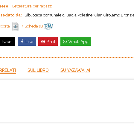
nere:
Letteratura per ragazzi
seduto da:
Biblioteca comunale di Badia Polesine "Gian Girolamo Bronzie
porta
Scheda su
Like
Pin it
WhatsApp
Tweet
RRELATI
SUL LIBRO
SU YAZAWA, AI