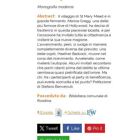
Monografia moderna
Abstract:
Il villaggio di St Mary Mead è in
grande fermento. Marina Gregg, una delle
più famose dive di Hollywood, ha deciso di
trasferirsi in questa piacevole località, e per
l'occasione ha invitato tutta la cittadinanza a
visitare la sua nuova magione.
L'avvenimento, però, si svolge in maniera
completamente diversa dal previsto: una
delle ospiti, Heather Badcock, muore nel
corso del ricevimento. Avvelenata, come
rivelerà l'autopsia. Alcuni invitati raccontano
che pochi istanti prima del delitto la vittima
sembrava quasi pietrificata dall'orrore. Ma
chi, fra i partecipanti al party di beneficenza,
può averla sconvolta a tal punto? Prefazione
di Stefano Benvenuti.
Posseduto da:
Biblioteca comunale di
Rosolina
Esporta
Scheda su
Like
Pin it
Tweet