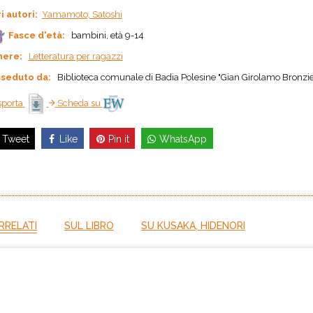
ri autori:
Yamamoto, Satoshi
Fasce d'età:
bambini, età 9-14
nere:
Letteratura per ragazzi
seduto da:
Biblioteca comunale di Badia Polesine "Gian Girolamo Bronzie
porta
Scheda su
Like
Pin it
WhatsApp
Tweet
RRELATI
SUL LIBRO
SU KUSAKA, HIDENORI