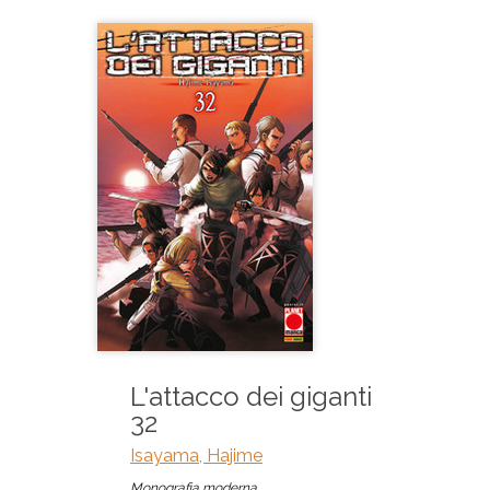
L'attacco dei giganti
32
Isayama, Hajime
Monografia moderna