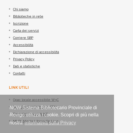
Chi siamo
Biblioteche in rete
Iscrizione
Carta dei servizi
Corriere SBP
Accessibilità
Dichiarazione di accessibilità
Privacy Policy
Dati e statistiche
Contatti
LINK UTILI
Opac locale accessibile W3C
NOW Sistema Bibliotecario Provinciale di
Opac Nazionale Indice SBN
Rovigo utilizza i cookie. Scopri di più nella
Periodici italiani ACNP
MLOL Media Library On Line
nostra
informativa sulla Privacy