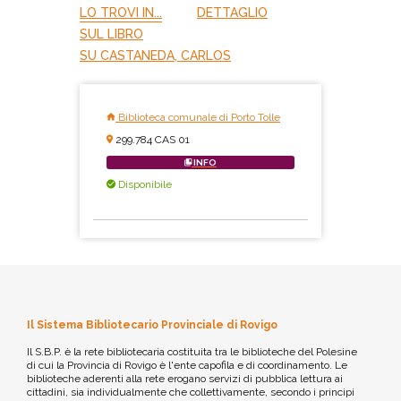
LO TROVI IN...
DETTAGLIO
SUL LIBRO
SU CASTANEDA, CARLOS
Biblioteca comunale di Porto Tolle
299.784 CAS 01
INFO
Disponibile
Il Sistema Bibliotecario Provinciale di Rovigo
Il S.B.P. è la rete bibliotecaria costituita tra le biblioteche del Polesine
di cui la Provincia di Rovigo è l'ente capofila e di coordinamento. Le
biblioteche aderenti alla rete erogano servizi di pubblica lettura ai
cittadini, sia individualmente che collettivamente, secondo i principi