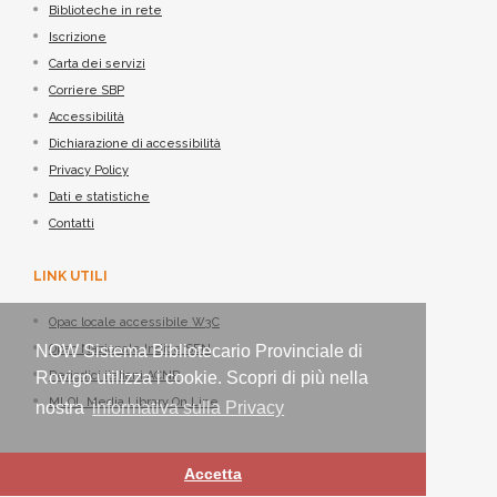
Biblioteche in rete
Iscrizione
Carta dei servizi
Corriere SBP
Accessibilità
Dichiarazione di accessibilità
Privacy Policy
Dati e statistiche
Contatti
LINK UTILI
Opac locale accessibile W3C
NOW Sistema Bibliotecario Provinciale di
Opac Nazionale Indice SBN
Rovigo utilizza i cookie. Scopri di più nella
Periodici italiani ACNP
MLOL Media Library On Line
nostra
informativa sulla Privacy
Accetta