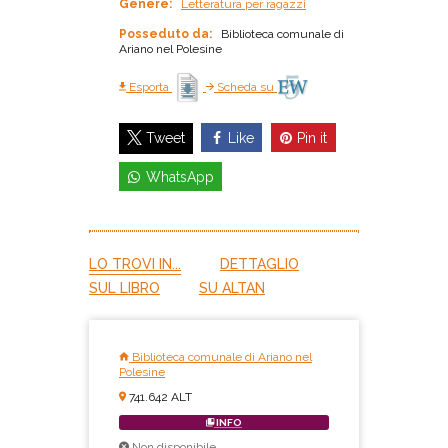
Genere:
Letteratura per ragazzi
Posseduto da:
Biblioteca comunale di
Ariano nel Polesine
Esporta
Scheda su
Like
Pin it
Tweet
WhatsApp
LO TROVI IN...
DETTAGLIO
SUL LIBRO
SU ALTAN
Biblioteca comunale di Ariano nel
Polesine
741.642 ALT
INFO
Non disponibile