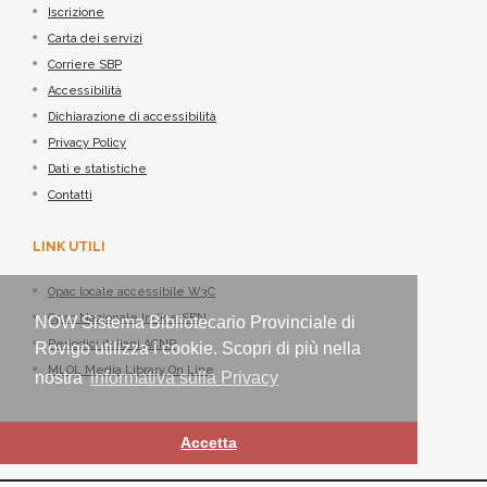
Iscrizione
Carta dei servizi
Corriere SBP
Accessibilità
Dichiarazione di accessibilità
Privacy Policy
Dati e statistiche
Contatti
LINK UTILI
Opac locale accessibile W3C
Opac Nazionale Indice SBN
NOW Sistema Bibliotecario Provinciale di
Periodici italiani ACNP
Rovigo utilizza i cookie. Scopri di più nella
MLOL Media Library On Line
nostra
informativa sulla Privacy
Accetta