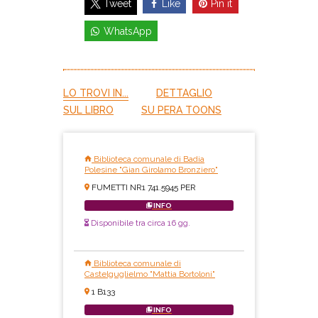
Like
Pin it
Tweet
WhatsApp
LO TROVI IN...
DETTAGLIO
SUL LIBRO
SU PERA TOONS
Biblioteca comunale di Badia
Polesine "Gian Girolamo Bronziero"
FUMETTI NR1 741.5945 PER
INFO
Disponibile tra circa 16 gg.
Biblioteca comunale di
Castelguglielmo "Mattia Bortoloni"
1 B133
INFO