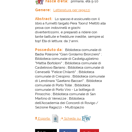
Fasce d'età:
primaria, età 5-10
Genere:
Letteratura per ragazzi
Abstract:
Lo spasso è assicurato con il
libro a fumetti targato Pera Toons! Mettiti alla
prova con indovinelli e giochi
divertentissimi, e preparati a ridere con
tante battute e freddure inedite, sempre al
top! Età di lettura: da 7 anni.
Posseduto da:
Biblioteca comunale di
Badia Polesine "Gian Girolamo Bronziero" ;
Biblioteca comunale di Castelguglielmo
"Mattia Bortoloni" ; Biblioteca comunale di
Castelnovo Bariano ; Biblioteca comunale di
Ceneselli "Felice Chilanti" ; Biblioteca
comunale di Crespino ; Biblioteca comunale
di Lendinara "Gaetano Baccari" ; Biblioteca
comunale di Porto Tolle ; Biblioteca
comunale di Porto Viro - La bottega di
Pinocchio ; Biblioteca comunale di San
Martino di Venezze ; Biblioteca
dell'Accademia dei Concordi di Rovigo /
Sezione Ragazzi - Multispazio
Esporta
Scheda su