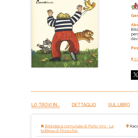
Ge
Abs
Bito
pens
davv
Pos
Es
LO TROVI IN...
DETTAGLIO
SUL LIBRO
Biblioteca comunale di Porto Viro - La
Racc
bottega di Pinocchio