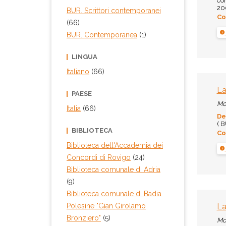
con
200
BUR. Scrittori contemporanei
Co
(66)
BUR. Contemporanea
(1)
LINGUA
Italiano
(66)
La
PAESE
Mo
Italia
(66)
De
( B
BIBLIOTECA
Co
Biblioteca dell'Accademia dei
Concordi di Rovigo
(24)
Biblioteca comunale di Adria
(9)
Biblioteca comunale di Badia
La
Polesine "Gian Girolamo
Bronziero"
(5)
Mo