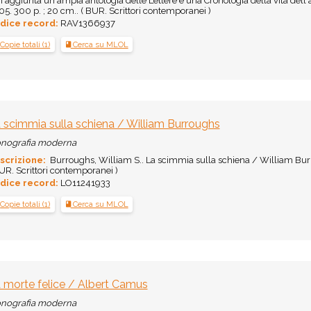
 aggiunta un'ampia antologia delle Lettere e una Cronologia della vita dell'au
5. 300 p. ; 20 cm.. ( BUR. Scrittori contemporanei )
dice record:
RAV1366937
Copie totali (1)
Cerca su MLOL
 scimmia sulla schiena / William Burroughs
nografia moderna
scrizione:
Burroughs, William S.. La scimmia sulla schiena / William Burro
UR. Scrittori contemporanei )
dice record:
LO11241933
Copie totali (1)
Cerca su MLOL
 morte felice / Albert Camus
nografia moderna