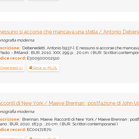
nessuno si accorse che mancava una stella / Antonio Debenede
nografia moderna
scrizione:
Debenedetti, Antonio [1937-]. E nessuno si accorse che mancava 
Paolo. - [Milano] : BUR, 2010. XXX, 299 p. ; 20 cm. ( BUR. Scrittori contempor
dice record:
E300500002510
Copie totali (1)
Cerca su MLOL
cconti di New York / Maeve Brennan ; postfazione di John Upd
nografia moderna
scrizione:
Brennan, Maeve. Racconti di New York / Maeve Brennan ; postfaz
ano : BUR, 2010. 183 p. ; 20 cm. ( BUR. Scrittori contemporanei )
dice record:
EC00172870