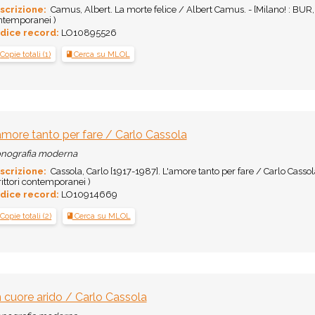
scrizione:
Camus, Albert. La morte felice / Albert Camus. - [Milano! : BUR, 2
ntemporanei )
dice record:
LO10895526
Copie totali (1)
Cerca su MLOL
amore tanto per fare / Carlo Cassola
nografia moderna
scrizione:
Cassola, Carlo [1917-1987]. L'amore tanto per fare / Carlo Cassola
ittori contemporanei )
dice record:
LO10914669
Copie totali (2)
Cerca su MLOL
 cuore arido / Carlo Cassola