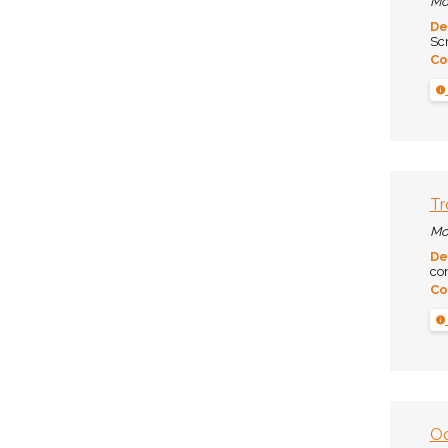
Mo
De
Scr
Co
Tr
Mo
De
co
Co
Oc