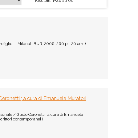
Risultati: 1-24 su 66
rofiglio. - [Milano] : BUR, 2006. 260 p. ; 20 cm. (
 Ceronetti ; a cura di Emanuela Muratori
personale / Guido Ceronetti ; a cura di Emanuela
Scrittori contemporanei )