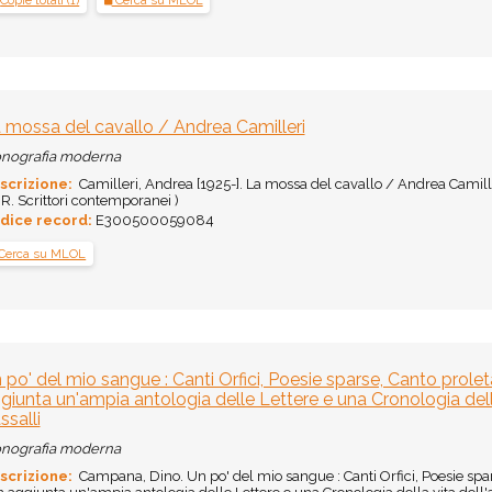
Copie totali (1)
Cerca su MLOL
 mossa del cavallo / Andrea Camilleri
nografia moderna
scrizione:
Camilleri, Andrea [1925-]. La mossa del cavallo / Andrea Camiller
. Scrittori contemporanei )
dice record:
E300500059084
Cerca su MLOL
 po' del mio sangue : Canti Orfici, Poesie sparse, Canto prole
giunta un'ampia antologia delle Lettere e una Cronologia della
ssalli
nografia moderna
scrizione:
Campana, Dino. Un po' del mio sangue : Canti Orfici, Poesie spar