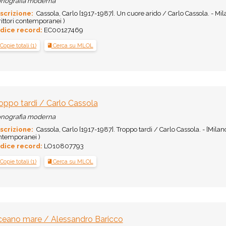
nografia moderna
scrizione:
Cassola, Carlo [1917-1987]. Un cuore arido / Carlo Cassola. - Mil
ittori contemporanei )
dice record:
EC00127469
Copie totali (1)
Cerca su MLOL
oppo tardi / Carlo Cassola
nografia moderna
scrizione:
Cassola, Carlo [1917-1987]. Troppo tardi / Carlo Cassola. - [Milano
ntemporanei )
dice record:
LO10807793
Copie totali (1)
Cerca su MLOL
eano mare / Alessandro Baricco