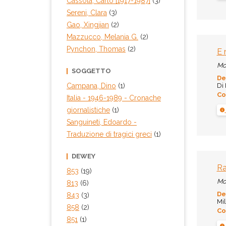
Cassola, Carlo [1917-1987]
(3)
Sereni, Clara
(3)
Gao, Xingjian
(2)
Mazzucco, Melania G.
(2)
Pynchon, Thomas
(2)
E 
Mo
SOGGETTO
De
Di 
Campana, Dino
(1)
Co
Italia - 1946-1989 - Cronache
giornalistiche
(1)
Sanguineti, Edoardo -
Traduzione di tragici greci
(1)
DEWEY
Ra
853
(19)
Mo
813
(6)
De
843
(3)
Mil
858
(2)
Co
851
(1)