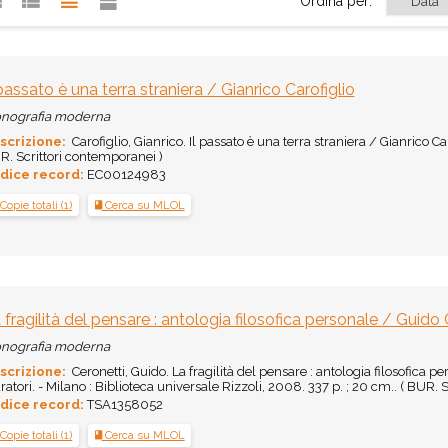
Ordina per:
 passato è una terra straniera / Gianrico Carofiglio
nografia moderna
scrizione:
Carofiglio, Gianrico. Il passato è una terra straniera / Gianrico Ca
. Scrittori contemporanei )
dice record:
EC00124983
Copie totali (1)
Cerca su MLOL
 fragilità del pensare : antologia filosofica personale / Guido
nografia moderna
scrizione:
Ceronetti, Guido. La fragilità del pensare : antologia filosofica 
atori. - Milano : Biblioteca universale Rizzoli, 2008. 337 p. ; 20 cm.. ( BUR. 
dice record:
TSA1358052
Copie totali (1)
Cerca su MLOL