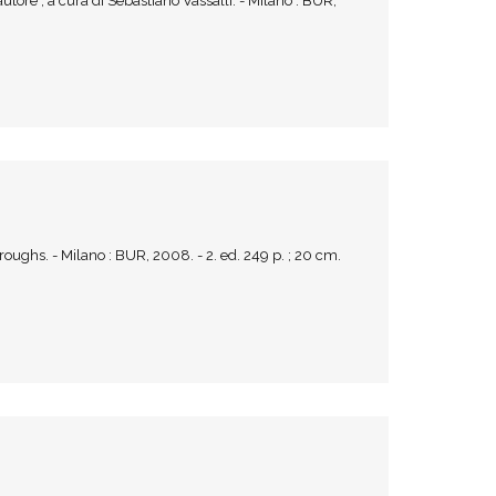
tore ; a cura di Sebastiano Vassalli. - Milano : BUR,
ughs. - Milano : BUR, 2008. - 2. ed. 249 p. ; 20 cm.