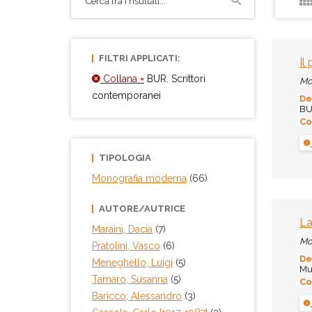
FILTRI APPLICATI:
Il
Collana =
BUR. Scrittori
Mo
contemporanei
De
BUR
Co
TIPOLOGIA
Monografia moderna
(66)
AUTORE/AUTRICE
La
Maraini, Dacia
(7)
Mo
Pratolini, Vasco
(6)
De
Meneghello, Luigi
(5)
Mur
Tamaro, Susanna
(5)
Co
Baricco, Alessandro
(3)