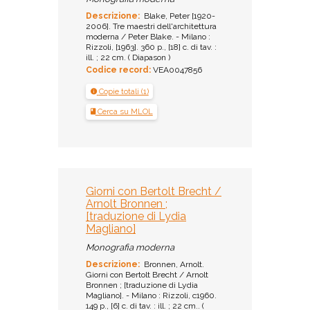
Descrizione:
Blake, Peter [1920-
2006]. Tre maestri dell'architettura
moderna / Peter Blake. - Milano :
Rizzoli, [1963]. 360 p., [18] c. di tav. :
ill. ; 22 cm. ( Diapason )
Codice record:
VEA0047856
Copie totali (1)
Cerca su MLOL
Giorni con Bertolt Brecht /
Arnolt Bronnen ;
[traduzione di Lydia
Magliano]
Monografia moderna
Descrizione:
Bronnen, Arnolt.
Giorni con Bertolt Brecht / Arnolt
Bronnen ; [traduzione di Lydia
Magliano]. - Milano : Rizzoli, c1960.
149 p., [6] c. di tav. : ill. ; 22 cm.. (