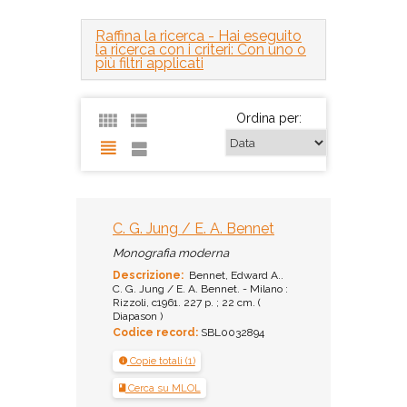
Raffina la ricerca
- Hai eseguito
la ricerca con i criteri: Con uno o
più filtri applicati
Ordina per:
C. G. Jung / E. A. Bennet
Monografia moderna
Descrizione:
Bennet, Edward A..
C. G. Jung / E. A. Bennet. - Milano :
Rizzoli, c1961. 227 p. ; 22 cm. (
Diapason )
Codice record:
SBL0032894
Copie totali (1)
Cerca su MLOL