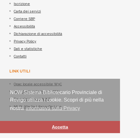
Iscrizione
Carta dei servizi
Corriere SBP
Accessibilità
Dichiarazione di accessibilità
Privacy Policy
Dati e statistiche
Contatti
LINK UTILI
Opac locale accessibile W3C
Opac Nazionale Indice SBN
NOW Sistema Bibliotecario Provinciale di
Periodici italiani ACNP
Rovigo utilizza i cookie. Scopri di più nella
MLOL Media Library On Line
nostra
informativa sulla Privacy
Accetta