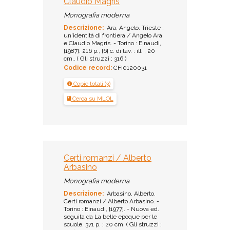
Claudio Magris
Monografia moderna
Descrizione:
Ara, Angelo. Trieste :
un'identità di frontiera / Angelo Ara
e Claudio Magris. - Torino : Einaudi,
[1987]. 216 p., [6] c. di tav. : ill. ; 20
cm.. ( Gli struzzi ; 316 )
Codice record:
CFI0120031
Copie totali (3)
Cerca su MLOL
Certi romanzi / Alberto
Arbasino
Monografia moderna
Descrizione:
Arbasino, Alberto.
Certi romanzi / Alberto Arbasino. -
Torino : Einaudi, [1977]. - Nuova ed.
seguita da La belle epoque per le
scuole. 371 p. ; 20 cm. ( Gli struzzi ;