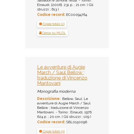
Salvadori e Simona Testa. - Torino :
Einaudi, [2006]. 231 p. ; 21 cm. ( Gli
struzzi ; 613 )
Codice record:
EC00094764
Copie totali (2)
Cerca su MLOL
Le avventure di Augie
March / Saul Bellow ;
traduzione di Vincenzo
Mantovani
Monografia moderna
Descrizione:
Bellow, Saul. Le
avventure di Augie March / Saul
Bellow ; traduzione di Vincenzo
Mantovani. - Torino : Einaudi, 1976.
624 p. ; 20 cm. ( Gli struzzi ; 109 )
Codice record:
SBL0150096
Copie totali (5)