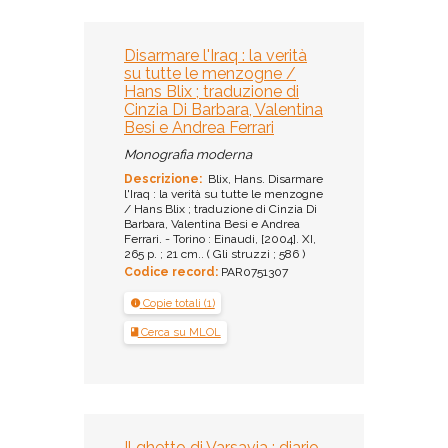
Disarmare l'Iraq : la verità
su tutte le menzogne /
Hans Blix ; traduzione di
Cinzia Di Barbara, Valentina
Besi e Andrea Ferrari
Monografia moderna
Descrizione:
Blix, Hans. Disarmare
l'Iraq : la verità su tutte le menzogne
/ Hans Blix ; traduzione di Cinzia Di
Barbara, Valentina Besi e Andrea
Ferrari. - Torino : Einaudi, [2004]. XI,
265 p. ; 21 cm.. ( Gli struzzi ; 586 )
Codice record:
PAR0751307
Copie totali (1)
Cerca su MLOL
Il ghetto di Varsavia : diario