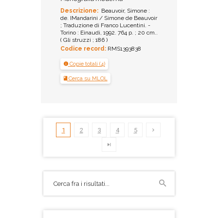
Descrizione:
Beauvoir, Simone :
de. IMandarini / Simone de Beauvoir
; Traduzione di Franco Lucentini. -
Torino : Einaudi, 1992. 764 p. ; 20 cm..
( Gli struzzi ; 186 )
Codice record:
RMS1393838
Copie totali (4)
Cerca su MLOL
1
2
3
4
5