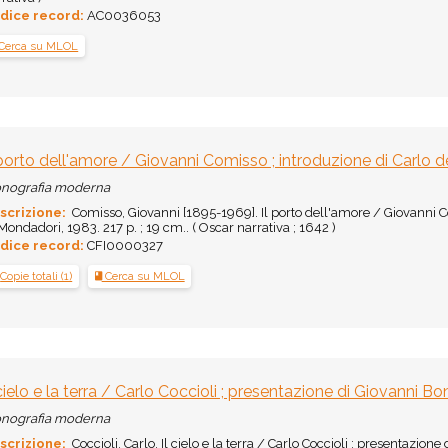
dice record:
AC0036053
Cerca su MLOL
 porto dell'amore / Giovanni Comisso ; introduzione di Carlo d
nografia moderna
scrizione:
Comisso, Giovanni [1895-1969]. Il porto dell'amore / Giovanni Com
Mondadori, 1983. 217 p. ; 19 cm.. ( Oscar narrativa ; 1642 )
dice record:
CFI0000327
Copie totali (1)
Cerca su MLOL
 cielo e la terra / Carlo Coccioli ; presentazione di Giovanni Bo
nografia moderna
scrizione:
Coccioli, Carlo. Il cielo e la terra / Carlo Coccioli ; presentazion