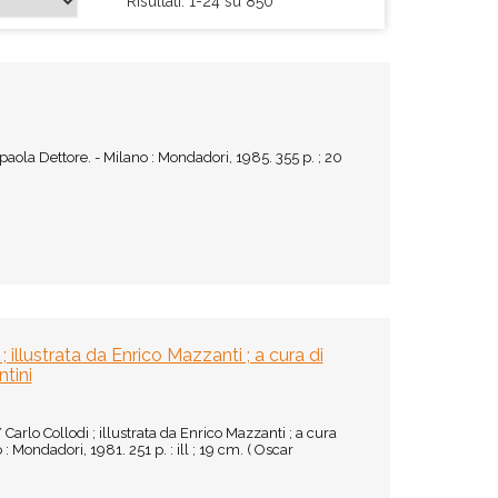
Risultati: 1-24 su 850
ola Dettore. - Milano : Mondadori, 1985. 355 p. ; 20
; illustrata da Enrico Mazzanti ; a cura di
ntini
 Carlo Collodi ; illustrata da Enrico Mazzanti ; a cura
 : Mondadori, 1981. 251 p. : ill ; 19 cm. ( Oscar