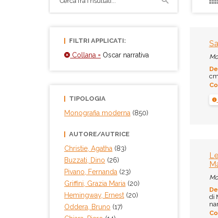
FILTRI APPLICATI:
Sa
Collana =
Oscar narrativa
Mo
De
cm.
Co
TIPOLOGIA
Monografia moderna
(850)
AUTORE/AUTRICE
Christie, Agatha
(83)
Le
Buzzati, Dino
(26)
Ma
Pivano, Fernanda
(23)
Mo
Griffini, Grazia Maria
(20)
De
Hemingway, Ernest
(20)
di 
nar
Oddera, Bruno
(17)
Co