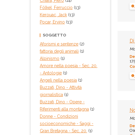
Chiara, Piero
(14)
Fölkel, Ferruccio
(13)
Kerouac, Jack
(13)
Pocar, Ervino
(13)
SOGGETTO
Di
Aforismi e sentenze
(2)
Mo
fattoria degli animali
(1)
De
Alpinismo
(1)
175
Amore nella poesia - Sec. 20.
Co
- Antologie
(1)
Angeli nella poesia
(1)
Buzzati, Dino - Attività
giornalistica
(1)
Buzzati, Dino - Opere -
Riferimenti alla montagna
(1)
No
Donne - Condizioni
Mo
socioeconomiche - Saggi -
De
Osc
Gran Bretagna - Sec. 20.
(1)