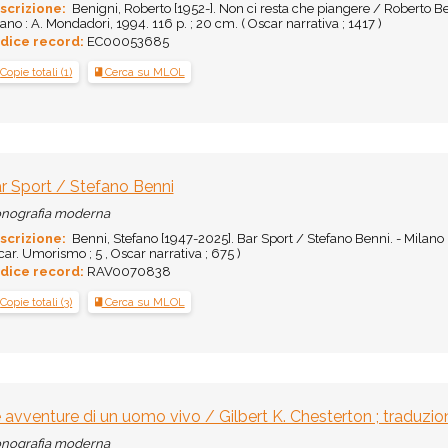
scrizione:
Benigni, Roberto [1952-]. Non ci resta che piangere / Roberto Be
ano : A. Mondadori, 1994. 116 p. ; 20 cm. ( Oscar narrativa ; 1417 )
dice record:
EC00053685
Copie totali (1)
Cerca su MLOL
r Sport / Stefano Benni
nografia moderna
scrizione:
Benni, Stefano [1947-2025]. Bar Sport / Stefano Benni. - Milano : 
ar. Umorismo ; 5 , Oscar narrativa ; 675 )
dice record:
RAV0070838
Copie totali (3)
Cerca su MLOL
 avventure di un uomo vivo / Gilbert K. Chesterton ; traduzio
nografia moderna