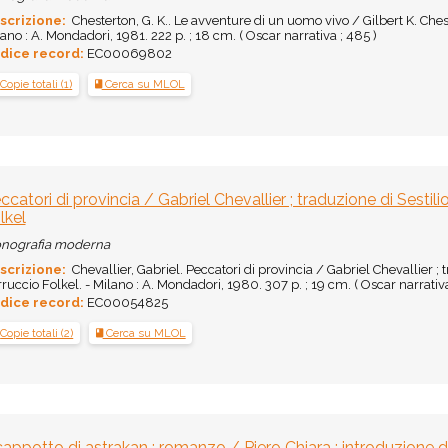
scrizione:
Chesterton, G. K.. Le avventure di un uomo vivo / Gilbert K. Chest
ano : A. Mondadori, 1981. 222 p. ; 18 cm. ( Oscar narrativa ; 485 )
dice record:
EC00069802
Copie totali (1)
Cerca su MLOL
ccatori di provincia / Gabriel Chevallier ; traduzione di Sestili
lkel
nografia moderna
scrizione:
Chevallier, Gabriel. Peccatori di provincia / Gabriel Chevallier ; t
ruccio Folkel. - Milano : A. Mondadori, 1980. 307 p. ; 19 cm. ( Oscar narrativa
dice record:
EC00054825
Copie totali (2)
Cerca su MLOL
 cappotto di astrakan : romanzo / Piero Chiara ; introduzione d