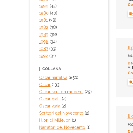
Co
1990
(42)
1980
(40)
1981
(38)
1982
(38)
1989
(38)
1996
(34)
Il
1987
(33)
1992
(31)
Mo
De
A. 
COLLANA
Co
Oscar narrativa
(850)
Oscar
(133)
Oscar scrittori moderni
(29)
Oscar gialli
(2)
Oscar varia
(2)
Scrittori del Novecento
(2)
Il
I libri di Millelibri
(1)
Mo
Narratori del Novecento
(1)
De