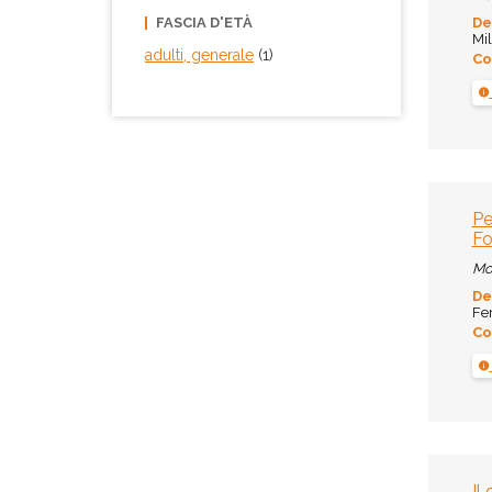
FASCIA D'ETÀ
De
Mil
adulti, generale
(1)
Co
Pe
Fo
Mo
De
Fer
Co
Il