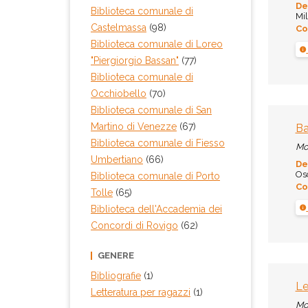
De
Biblioteca comunale di
Mil
Castelmassa
(98)
Co
Biblioteca comunale di Loreo
"Piergiorgio Bassan"
(77)
Biblioteca comunale di
Occhiobello
(70)
Biblioteca comunale di San
Martino di Venezze
(67)
Ba
Biblioteca comunale di Fiesso
Mo
Umbertiano
(66)
De
Osc
Biblioteca comunale di Porto
Co
Tolle
(65)
Biblioteca dell'Accademia dei
Concordi di Rovigo
(62)
GENERE
Bibliografie
(1)
Le
Letteratura per ragazzi
(1)
Mo