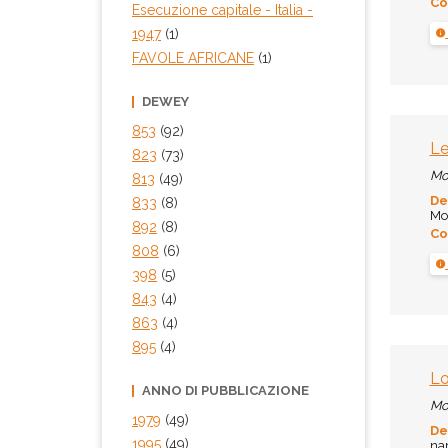
Co
Esecuzione capitale - Italia -
1947
(1)
FAVOLE AFRICANE
(1)
DEWEY
853
(92)
Le
823
(73)
Mo
813
(49)
De
833
(8)
Mon
892
(8)
Co
808
(6)
398
(5)
843
(4)
863
(4)
895
(4)
Lo
ANNO DI PUBBLICAZIONE
Mo
1979
(49)
De
1995
(49)
nar