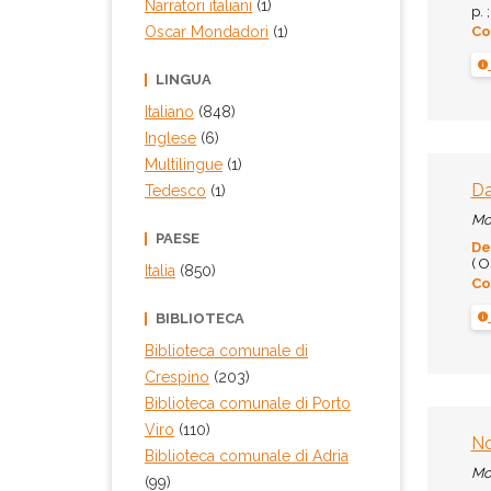
Narratori italiani
(1)
p. 
Co
Oscar Mondadori
(1)
LINGUA
Italiano
(848)
Inglese
(6)
Multilingue
(1)
Da
Tedesco
(1)
Mo
PAESE
De
( O
Italia
(850)
Co
BIBLIOTECA
Biblioteca comunale di
Crespino
(203)
Biblioteca comunale di Porto
Viro
(110)
No
Biblioteca comunale di Adria
Mo
(99)