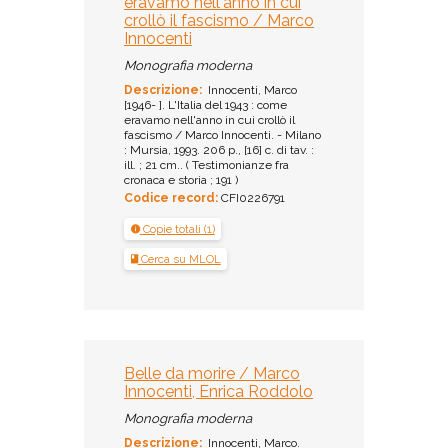
eravamo nell'anno in cui
crollò il fascismo / Marco
Innocenti
Monografia moderna
Descrizione:
Innocenti, Marco
[1946- ]. L'Italia del 1943 : come
eravamo nell'anno in cui crollò il
fascismo / Marco Innocenti. - Milano
: Mursia, 1993. 206 p., [16] c. di tav. :
ill. ; 21 cm.. ( Testimonianze fra
cronaca e storia ; 191 )
Codice record:
CFI0226791
Copie totali (1)
Cerca su MLOL
Belle da morire / Marco
Innocenti, Enrica Roddolo
Monografia moderna
Descrizione:
Innocenti, Marco.