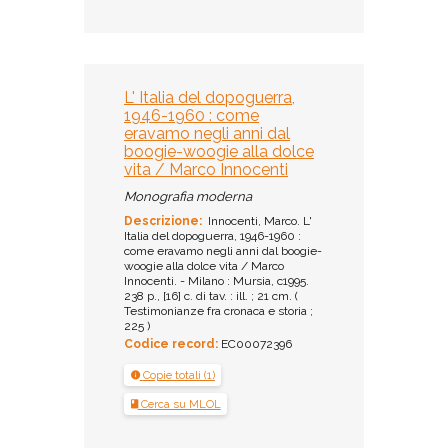
L' Italia del dopoguerra,
1946-1960 : come
eravamo negli anni dal
boogie-woogie alla dolce
vita / Marco Innocenti
Monografia moderna
Descrizione:
Innocenti, Marco. L'
Italia del dopoguerra, 1946-1960 :
come eravamo negli anni dal boogie-
woogie alla dolce vita / Marco
Innocenti. - Milano : Mursia, c1995.
238 p., [16] c. di tav. : ill. ; 21 cm. (
Testimonianze fra cronaca e storia ;
225 )
Codice record:
EC00072396
Copie totali (1)
Cerca su MLOL