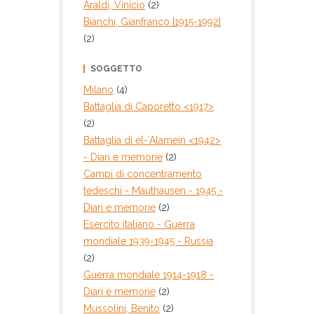
Araldi, Vinicio
(2)
Bianchi, Gianfranco [1915-1992]
(2)
SOGGETTO
Milano
(4)
Battaglia di Caporetto <1917>
(2)
Battaglia di el-ʻAlamein <1942>
- Diari e memorie
(2)
Campi di concentramento
tedeschi - Mauthausen - 1945 -
Diari e memorie
(2)
Esercito italiano - Guerra
mondiale 1939-1945 - Russia
(2)
Guerra mondiale 1914-1918 -
Diari e memorie
(2)
Mussolini, Benito
(2)