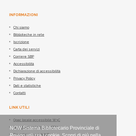
INFORMAZIONI
Chi siamo
Biblioteche in rete
Iscrizione
Carta dei servizi
Corriere SBP
Accessibilità
Dichiarazione di accessibilità
Privacy Policy
Dati e statistiche
Contatti
LINK UTILI
Opac locale accessibile W3C
Opac Nazionale Indice SBN
NOW Sistema Bibliotecario Provinciale di
Periodici italiani ACNP
Rovigo utilizza i cookie. Scopri di più nella