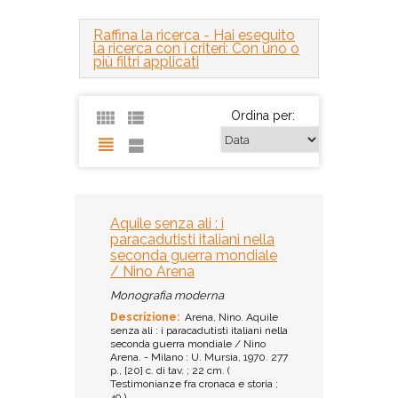
Raffina la ricerca
- Hai eseguito
la ricerca con i criteri: Con uno o
più filtri applicati
Ordina per:
Aquile senza ali : i
paracadutisti italiani nella
seconda guerra mondiale
/ Nino Arena
Monografia moderna
Descrizione:
Arena, Nino. Aquile
senza ali : i paracadutisti italiani nella
seconda guerra mondiale / Nino
Arena. - Milano : U. Mursia, 1970. 277
p., [20] c. di tav. ; 22 cm. (
Testimonianze fra cronaca e storia ;
49 )