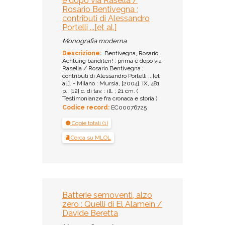
e dopo via Rasella /
Rosario Bentivegna ;
contributi di Alessandro
Portelli ...[et al.]
Monografia moderna
Descrizione:
Bentivegna, Rosario.
Achtung banditen! : prima e dopo via
Rasella / Rosario Bentivegna ;
contributi di Alessandro Portelli ...[et
al.]. - Milano : Mursia, [2004]. IX, 481
p., [12] c. di tav. : ill. ; 21 cm. (
Testimonianze fra cronaca e storia )
Codice record:
EC00076725
Copie totali (1)
Cerca su MLOL
Batterie semoventi, alzo
zero : Quelli di El Alamein /
Davide Beretta