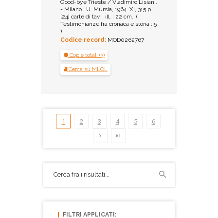
Good-bye Trieste / Vladimiro Lisiani.
- Milano : U. Mursia, 1964. XI, 315 p.,
[24] carte di tav. : ill. ; 22 cm.. (
Testimonianze fra cronaca e storia ; 5
)
Codice record:
MOD0262767
Copie totali (3)
Cerca su MLOL
1
2
3
4
5
6
FILTRI APPLICATI: