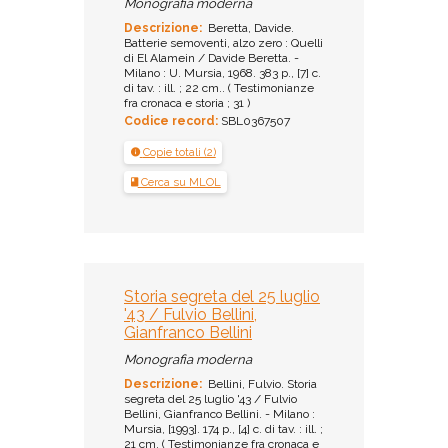
Monografia moderna
Descrizione:
Beretta, Davide.
Batterie semoventi, alzo zero : Quelli
di El Alamein / Davide Beretta. -
Milano : U. Mursia, 1968. 383 p., [7] c.
di tav. : ill. ; 22 cm.. ( Testimonianze
fra cronaca e storia ; 31 )
Codice record:
SBL0367507
Copie totali (2)
Cerca su MLOL
Storia segreta del 25 luglio
'43 / Fulvio Bellini,
Gianfranco Bellini
Monografia moderna
Descrizione:
Bellini, Fulvio. Storia
segreta del 25 luglio '43 / Fulvio
Bellini, Gianfranco Bellini. - Milano :
Mursia, [1993]. 174 p., [4] c. di tav. : ill. ;
21 cm. ( Testimonianze fra cronaca e