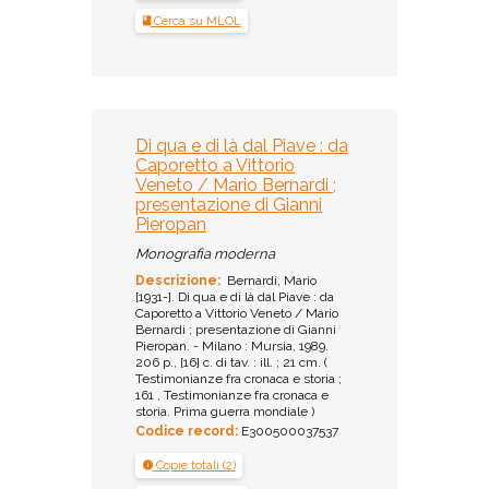
Cerca su MLOL
Di qua e di là dal Piave : da
Caporetto a Vittorio
Veneto / Mario Bernardi ;
presentazione di Gianni
Pieropan
Monografia moderna
Descrizione:
Bernardi, Mario
[1931-]. Di qua e di là dal Piave : da
Caporetto a Vittorio Veneto / Mario
Bernardi ; presentazione di Gianni
Pieropan. - Milano : Mursia, 1989.
206 p., [16] c. di tav. : ill. ; 21 cm. (
Testimonianze fra cronaca e storia ;
161 , Testimonianze fra cronaca e
storia. Prima guerra mondiale )
Codice record:
E300500037537
Copie totali (2)