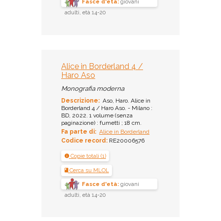
Fasce d'età:
giovani
adulti, età 14-20
Alice in Borderland 4 /
Haro Aso
Monografia moderna
Descrizione:
Aso, Haro. Alice in
Borderland 4 / Haro Aso. - Milano :
BD, 2022. 1 volume (senza
paginazione) : fumetti ; 18 cm.
Fa parte di:
Alice in Borderland
Codice record:
RE20006576
Copie totali (1)
Cerca su MLOL
Fasce d'età:
giovani
adulti, età 14-20