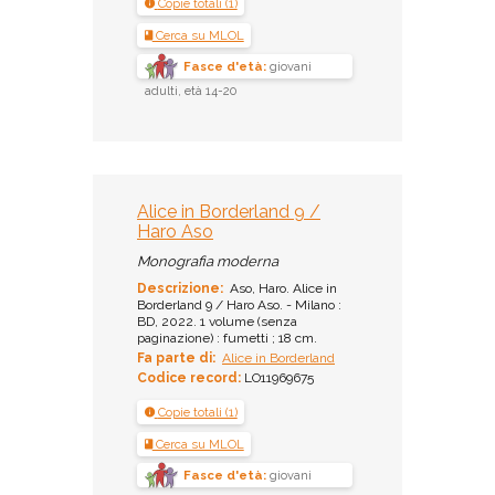
Copie totali (1)
Cerca su MLOL
Fasce d'età:
giovani
adulti, età 14-20
Alice in Borderland 9 /
Haro Aso
Monografia moderna
Descrizione:
Aso, Haro. Alice in
Borderland 9 / Haro Aso. - Milano :
BD, 2022. 1 volume (senza
paginazione) : fumetti ; 18 cm.
Fa parte di:
Alice in Borderland
Codice record:
LO11969675
Copie totali (1)
Cerca su MLOL
Fasce d'età:
giovani