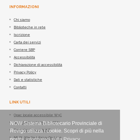
INFORMAZIONI
Chi siamo
Biblioteche in rete
Iscrizione
Carta dei servizi
Corriere SBP
Accessibilità
Dichiarazione di accessibilità
Privacy Policy
Dati e statistiche
Contatti
LINK UTILI
Opac locale accessibile W3C
NOW Sistema Bibliotecario Provinciale di
Opac Nazionale Indice SBN
Rovigo utilizza i cookie. Scopri di più nella
Periodici italiani ACNP
MLOL Media Library On Line
nostra
informativa sulla Privacy