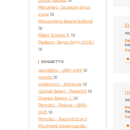
Ledda, Isabella
(1)
Marcenaro, Giuseppe [1942-
2024]
(1)
Messaggerie italiane [editore]
St
(1)
Mo
Milani, Ernesto R.
(1)
De
Pautasso, Sergio [1933-2006 ]
Int
(1)
Co
SOGGETTO
gazzettino
- 1887-1966
(1)
mondo
(1)
politecnico
- Antologie
(1)
Giornali italiani - Repertori
(1)
I 
Operaio Italiano, L'
(1)
Mo
Periodici - Padova
- 1866-
De
Pad
1926
(1)
Co
Periodici - Rapporti [con i]
Movimenti d'avanguardia -