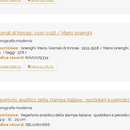
ornali di trincea : 1915-1918 / Mario Isnenghi
nografia moderna
scrizione:
Isnenghi, Mario. Giornali di trincea : 1915-1918 / Mario Isnenghi. - Tor
. ( Saggi ; 578 )
dice record:
RAV0079334
Copie totali (2)
Cerca su MLOL
pertorio analitico della stampa italiana : quotidiani e periodici
nografia moderna
scrizione:
Repertorio analitico della stampa italiana : quotidiani e periodic
 p. : ill. ; 25 cm.
dice record:
SBL0260686