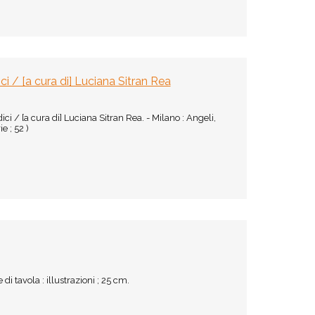
ci / [a cura di] Luciana Sitran Rea
ci / [a cura di] Luciana Sitran Rea. - Milano : Angeli,
e ; 52 )
 di tavola : illustrazioni ; 25 cm.