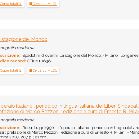
Copie totali (1)
Cerca su MLOL
 stagione del Mondo
nografia moderna
scrizione:
Spadolini, Giovanni. La stagione del Mondo. - Milano : Longanesi,
dice record:
CFI0010638
Copie totali (1)
Cerca su MLOL
operaio italiano : periodico in lingua italiana dei Liberi Sindaca
efazione di Marco Pezzoni ; edizione a cura di Ernesto R. Mila
nografia moderna
scrizione:
Rossi, Luigi [1950-]. L'operaio italiano : periodico in lingua itali
si ; prefazione di Marco Pezzoni ; edizione a cura di Ernesto R. Milani. - M
mpa 2007. 207 p. ; 21 cm..