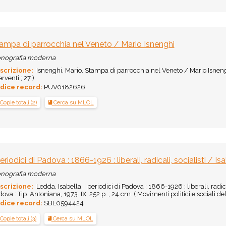
ampa di parrocchia nel Veneto / Mario Isnenghi
nografia moderna
scrizione:
Isnenghi, Mario. Stampa di parrocchia nel Veneto / Mario Isnenghi
erventi ; 27 )
dice record:
PUV0182626
Copie totali (2)
Cerca su MLOL
periodici di Padova : 1866-1926 : liberali, radicali, socialisti / 
nografia moderna
scrizione:
Ledda, Isabella. I periodici di Padova : 1866-1926 : liberali, radica
ova : Tip. Antoniana, 1973. IX, 252 p. ; 24 cm. ( Movimenti politici e sociali 
dice record:
SBL0594424
Copie totali (3)
Cerca su MLOL