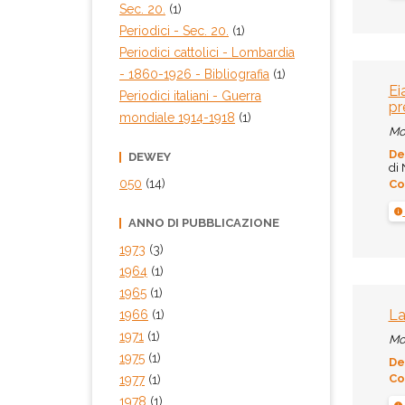
Sec. 20.
(1)
Periodici - Sec. 20.
(1)
Periodici cattolici - Lombardia
- 1860-1926 - Bibliografia
(1)
Ei
Periodici italiani - Guerra
pr
mondiale 1914-1918
(1)
Mo
De
DEWEY
di 
050
(14)
Co
ANNO DI PUBBLICAZIONE
1973
(3)
1964
(1)
1965
(1)
La
1966
(1)
1971
(1)
Mo
1975
(1)
De
Co
1977
(1)
1978
(1)