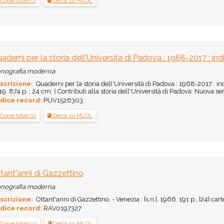
Copie totali (1)
Cerca su MLOL
aderni per la storia dell'Università di Padova : 1968-2017 : indi
nografia moderna
scrizione:
Quaderni per la storia dell'Università di Padova : 1968-2017 : indi
9. 874 p. ; 24 cm. ( Contributi alla storia dell'Università di Padova. Nuova seri
dice record:
PUV1526303
Copie totali (1)
Cerca su MLOL
tant'anni di Gazzettino
nografia moderna
scrizione:
Ottant'anni di Gazzettino. - Venezia : [s.n.], 1966. 191 p., [24] carte
dice record:
RAV0197327
Copie totali (2)
Cerca su MLOL