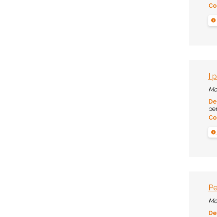
Co
I 
Mo
De
pen
Co
Pe
Mo
De