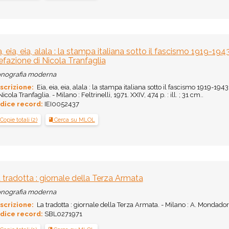
a, eia, eia, alala : la stampa italiana sotto il fascismo 1919-1
efazione di Nicola Tranfaglia
nografia moderna
scrizione:
Eia, eia, eia, alala : la stampa italiana sotto il fascismo 1919-19
Nicola Tranfaglia. - Milano : Feltrinelli, 1971. XXIV, 474 p. : ill. ; 31 cm..
dice record:
IEI0052437
Copie totali (2)
Cerca su MLOL
 tradotta : giornale della Terza Armata
nografia moderna
scrizione:
La tradotta : giornale della Terza Armata. - Milano : A. Mondadori, 19
dice record:
SBL0271971