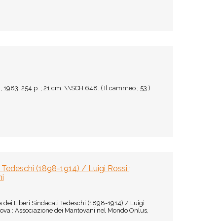
 1983. 254 p. ; 21 cm. \\SCH 648. ( Il cammeo ; 53 )
ti Tedeschi (1898-1914) / Luigi Rossi ;
ni
ana dei Liberi Sindacati Tedeschi (1898-1914) / Luigi
antova : Associazione dei Mantovani nel Mondo Onlus,