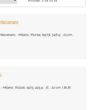
Risultati: 1-14 su 14
e Marcenaro
arcenaro. - Milano : Mursia, [1973]. 346 p. ; 21 cm..
o
Milano : Rizzoli, 1975. 425 p. : ill. ; 22 cm. ( BUR ,