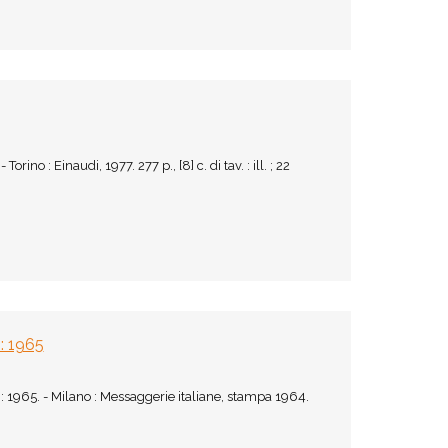
ino : Einaudi, 1977. 277 p., [8] c. di tav. : ill. ; 22
 : 1965
i : 1965. - Milano : Messaggerie italiane, stampa 1964.