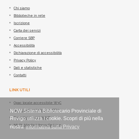
Chi siamo
Biblioteche in rete
Iscrizione
Carta dei servizi
Corriere SBP
Accessibilità
Dichiarazione di accessibilità
Privacy Policy
Dati e statistiche
Contatti
LINK UTILI
Opac locale accessibile W3C
Opac Nazionale Indice SBN
NOW Sistema Bibliotecario Provinciale di
Periodici italiani ACNP
Rovigo utilizza i cookie. Scopri di più nella
MLOL Media Library On Line
nostra
informativa sulla Privacy