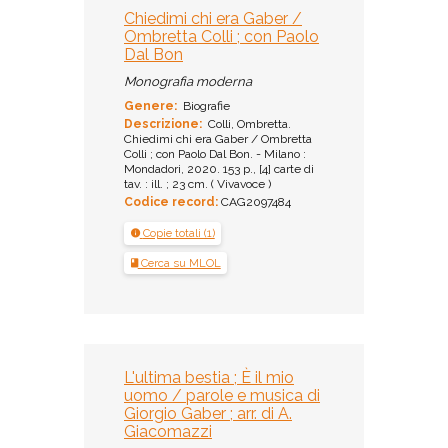
Chiedimi chi era Gaber /
Ombretta Colli ; con Paolo
Dal Bon
Monografia moderna
Genere:
Biografie
Descrizione:
Colli, Ombretta.
Chiedimi chi era Gaber / Ombretta
Colli ; con Paolo Dal Bon. - Milano :
Mondadori, 2020. 153 p., [4] carte di
tav. : ill. ; 23 cm. ( Vivavoce )
Codice record:
CAG2097484
Copie totali (1)
Cerca su MLOL
L'ultima bestia ; È il mio
uomo / parole e musica di
Giorgio Gaber ; arr. di A.
Giacomazzi