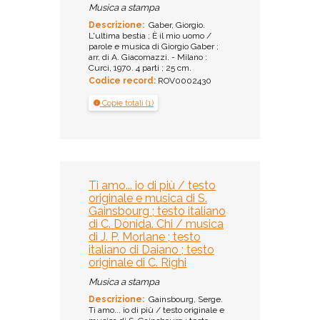
Musica a stampa
Descrizione:
Gaber, Giorgio.
L'ultima bestia ; È il mio uomo /
parole e musica di Giorgio Gaber ;
arr. di A. Giacomazzi. - Milano :
Curci, 1970. 4 parti ; 25 cm.
Codice record:
ROV0002430
Copie totali (1)
Ti amo... io di più / testo
originale e musica di S.
Gainsbourg ; testo italiano
di C. Donida. Chi / musica
di J. P. Morlane ; testo
italiano di Daiano ; testo
originale di C. Righi
Musica a stampa
Descrizione:
Gainsbourg, Serge.
Ti amo... io di più / testo originale e