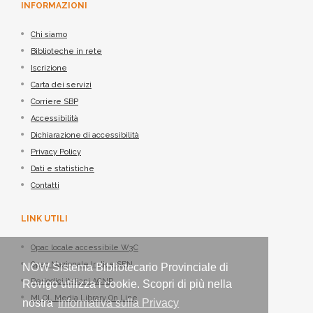
INFORMAZIONI
Chi siamo
Biblioteche in rete
Iscrizione
Carta dei servizi
Corriere SBP
Accessibilità
Dichiarazione di accessibilità
Privacy Policy
Dati e statistiche
Contatti
LINK UTILI
Opac locale accessibile W3C
Opac Nazionale Indice SBN
NOW Sistema Bibliotecario Provinciale di
Periodici italiani ACNP
Rovigo utilizza i cookie. Scopri di più nella
MLOL Media Library On Line
nostra
informativa sulla Privacy