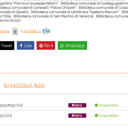
gantino "Fermo e Giuseppe Bellini" ; Biblioteca comunale di Castelguglielmo 
ioteca comunale di Ceneselli "Felice Chilanti" ; Biblioteca comunale di Cost
unale di Gavello ; Biblioteca comunale di Lendinara "Gaetano Baccari" ; Bib
o Tolle ; Biblioteca comunale di San Martino di Venezze ; Biblioteca comunal
errino Rizzo"
porta
Scheda su
Like
Pin it
WhatsApp
Tweet
SU CAZZULLO, ALDO
.2310835 CAZ
Disponibile
INFO
.23 CAZ
Disponibile
INFO