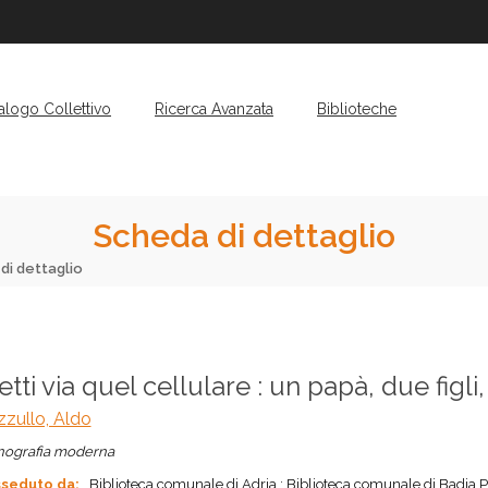
alogo Collettivo
Ricerca Avanzata
Biblioteche
Scheda di dettaglio
di dettaglio
tti via quel cellulare : un papà, due figli
zullo, Aldo
ografia moderna
seduto da:
Biblioteca comunale di Adria ; Biblioteca comunale di Badia P