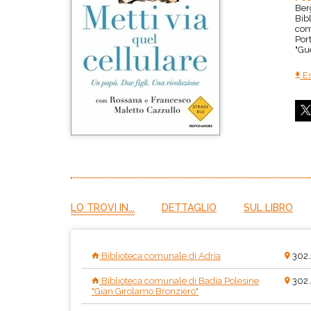
Ber
Bibl
com
Port
"Gu
Es
LO TROVI IN...
DETTAGLIO
SUL LIBRO
Biblioteca comunale di Adria
302
Biblioteca comunale di Badia Polesine
302
"Gian Girolamo Bronziero"