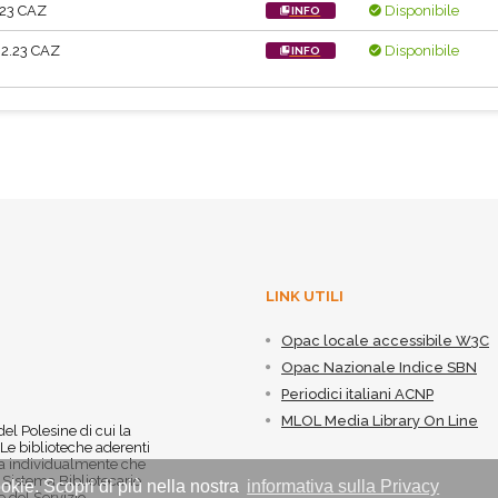
.23 CAZ
Disponibile
INFO
2.23 CAZ
Disponibile
INFO
LINK UTILI
Opac locale accessibile W3C
Opac Nazionale Indice SBN
Periodici italiani ACNP
MLOL Media Library On Line
 del Polesine di cui la
 Le biblioteche aderenti
 sia individualmente che
l Sistema Bibliotecario
okie. Scopri di più nella nostra
informativa sulla Privacy
 del Servizio