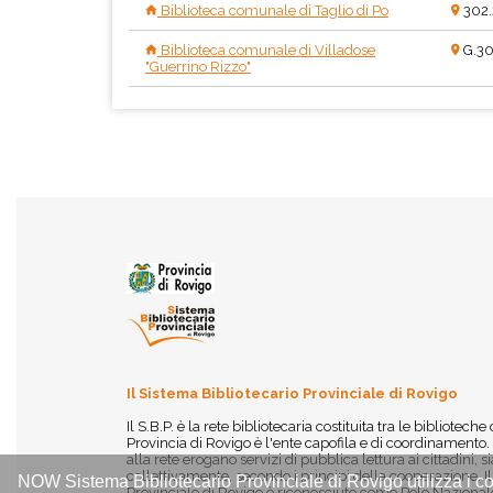
Biblioteca comunale di Taglio di Po
302
Biblioteca comunale di Villadose
G.30
"Guerrino Rizzo"
Il Sistema Bibliotecario Provinciale di Rovigo
Il S.B.P. è la rete bibliotecaria costituita tra le biblioteche
Provincia di Rovigo è l'ente capofila e di coordinamento.
alla rete erogano servizi di pubblica lettura ai cittadini,
collettivamente, secondo i principi della cooperazione. I
NOW Sistema Bibliotecario Provinciale di Rovigo utilizza i co
Provinciale di Rovigo è riconosciuto come Polo Nazionale