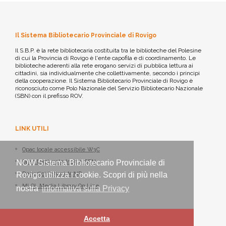
Il Sistema Bibliotecario Provinciale di Rovigo
Il S.B.P. è la rete bibliotecaria costituita tra le biblioteche del Polesine
di cui la Provincia di Rovigo è l'ente capofila e di coordinamento. Le
biblioteche aderenti alla rete erogano servizi di pubblica lettura ai
cittadini, sia individualmente che collettivamente, secondo i principi
della cooperazione. Il Sistema Bibliotecario Provinciale di Rovigo è
riconosciuto come Polo Nazionale del Servizio Bibliotecario Nazionale
(SBN) con il prefisso ROV.
LINK UTILI
Opac locale accessibile W3C
Opac Nazionale Indice SBN
NOW Sistema Bibliotecario Provinciale di
Periodici italiani ACNP
Rovigo utilizza i cookie. Scopri di più nella
MLOL Media Library On Line
nostra
informativa sulla Privacy
Accetta