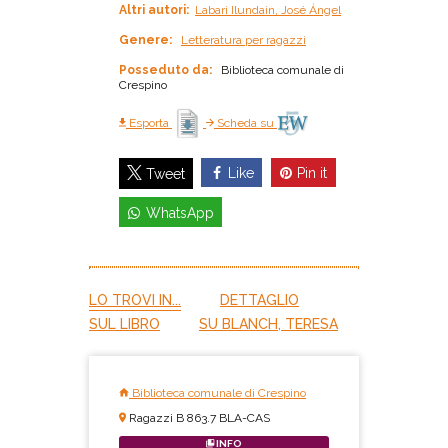
Altri autori:
Labari Ilundain, José Ángel
Genere:
Letteratura per ragazzi
Posseduto da:
Biblioteca comunale di
Crespino
Esporta
Scheda su
Like
Pin it
Tweet
WhatsApp
LO TROVI IN...
DETTAGLIO
SUL LIBRO
SU BLANCH, TERESA
Biblioteca comunale di Crespino
Ragazzi B 863.7 BLA-CAS
INFO