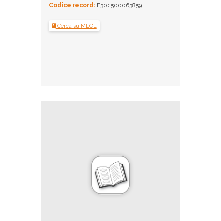
Codice record:
E300500063859
Cerca su MLOL