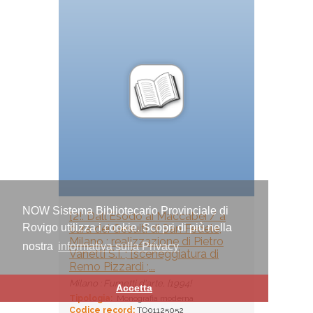
NOW Sistema Bibliotecario Provinciale di
[2!: Dall'Esodo ai Maccabei / a
Rovigo utilizza i cookie. Scopri di più nella
cura dei Gesuiti di San Fedele,
Milano ; realizzazione di Pietro
nostra
informativa sulla Privacy
Vanetti S.I. ; [sceneggiatura di
Remo Pizzardi ;...
Milano : Fumetti d'arte, [1994!
Accetta
Tipologia:
Monografia moderna
Codice record:
TO01125052