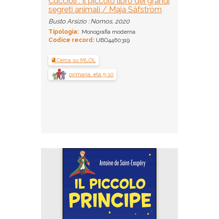
Cuccioli : Il piccolo libro dei grandi
segreti animali / Maja Säfström
Busto Arsizio : Nomos, 2020
Tipologia:
Monografia moderna
Codice record:
UBO4460319
Cerca su MLOL
primaria, età 5-10