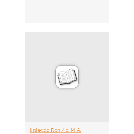
Il placido Don / di M. A.