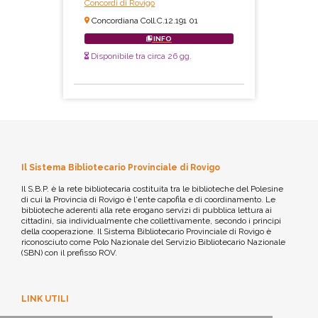
Concordi di Rovigo
Concordiana Coll.C.12.191 01
INFO
Disponibile tra circa 26 gg.
Il Sistema Bibliotecario Provinciale di Rovigo
Il S.B.P. è la rete bibliotecaria costituita tra le biblioteche del Polesine
di cui la Provincia di Rovigo è l'ente capofila e di coordinamento. Le
biblioteche aderenti alla rete erogano servizi di pubblica lettura ai
cittadini, sia individualmente che collettivamente, secondo i principi
della cooperazione. Il Sistema Bibliotecario Provinciale di Rovigo è
riconosciuto come Polo Nazionale del Servizio Bibliotecario Nazionale
(SBN) con il prefisso ROV.
LINK UTILI