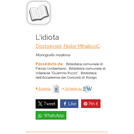
L'idiota
Dostoevskij, Fëdor MihajloviC
Monografia moderna
Posseduto da:
Biblioteca comunale di
Fiesso Umbertiano ; Biblioteca comunale di
Villadose "Guerrino Rizzo" ; Biblioteca
dell'Accademia dei Concordi di Rovigo
Esporta
Scheda su
Like
Pin it
Tweet
WhatsApp