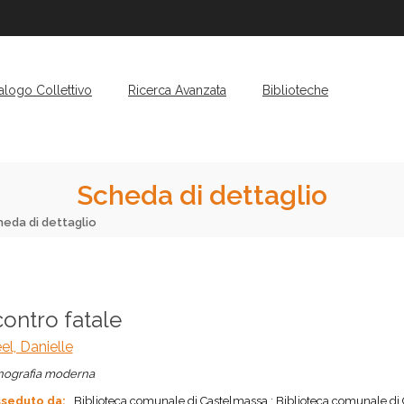
alogo Collettivo
Ricerca Avanzata
Biblioteche
Scheda di dettaglio
heda di dettaglio
ontro fatale
el, Danielle
ografia moderna
seduto da:
Biblioteca comunale di Castelmassa ; Biblioteca comunale di 