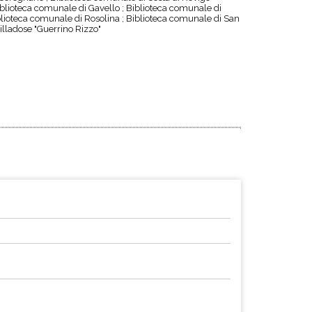
iblioteca comunale di Gavello ; Biblioteca comunale di
iblioteca comunale di Rosolina ; Biblioteca comunale di San
illadose "Guerrino Rizzo"