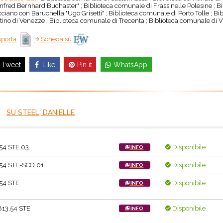
nfred Bernhard Buchaster" ; Biblioteca comunale di Frassinelle Polesine ; B
ciano con Baruchella "Ugo Grisetti" ; Biblioteca comunale di Porto Tolle ; B
tino di Venezze ; Biblioteca comunale di Trecenta ; Biblioteca comunale di V
porta
Scheda su
Like
Pin it
WhatsApp
Tweet
SU STEEL, DANIELLE
54 STE 03
Disponibile
INFO
54 STE-SCO 01
Disponibile
INFO
54 STE
Disponibile
INFO
13.54 STE
Disponibile
INFO