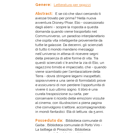
Genere:
Letteratura per ragazzi
Abstract:
E se ciò che stavi cercando ti
avesse trovato per prima? Nella nuova
avventura Disney/Pixar, Elio - ossessionato
dagli alieni - scopre la risposta a questa
domanda quando viene trasportato nel
Communiverso, un paradiso interplanetario
che ospita vita intelligente proveniente da
tutte le galassie. Da decenni, gli scienziati
di tutto il mondo mandano messaggi
nell'universo in attesa di ricevere segni
della presenza di altre forme di vita. Tra
questi scienziati c'è anche la zia di Elio, un
ragazzino timido e impacciato, che - quando
viene scambiato per l'ambasciatore della
Terra - dovrà stringere legami inaspettati,
sopravvivere a una serie di formidabili prove
e assicurarsi di non perdere l'opportunità di
vivere il suo ultimo sogno. Il libro è una
curata trasposizione su carta, per
conservare il ricordo delle emozioni vissute
al cinema, con illustrazioni a piena pagina
che coinvolgono il lettore, accompagnandolo
in mondi fantastici. Età di lettura: da 5 anni.
Posseduto da:
Biblioteca comunale di
Gaiba ; Biblioteca comunale di Porto Viro -
La bottega di Pinocchio ; Biblioteca