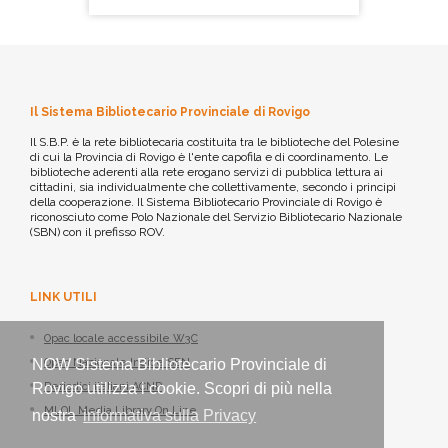
Il Sistema Bibliotecario Provinciale di Rovigo
Il S.B.P. è la rete bibliotecaria costituita tra le biblioteche del Polesine
di cui la Provincia di Rovigo è l'ente capofila e di coordinamento. Le
biblioteche aderenti alla rete erogano servizi di pubblica lettura ai
cittadini, sia individualmente che collettivamente, secondo i principi
della cooperazione. Il Sistema Bibliotecario Provinciale di Rovigo è
riconosciuto come Polo Nazionale del Servizio Bibliotecario Nazionale
(SBN) con il prefisso ROV.
LINK UTILI
Opac locale accessibile W3C
Opac Nazionale Indice SBN
NOW Sistema Bibliotecario Provinciale di
Periodici italiani ACNP
Rovigo utilizza i cookie. Scopri di più nella
MLOL Media Library On Line
nostra
informativa sulla Privacy